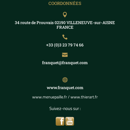
COORDONNÉES

34 route de Prouvais 02190 VILLENEUVE-sur-AISNE
FRANCE

+33 (0)3 23 79 74 66

franquet@franquet.com

www.franquet.com
www.menuepaille.fr
/
www.thierart.fr
Suivez-nous sur :