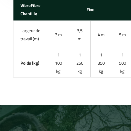
VibroFibre
Fixe
Chantilly
Largeur de
3,5
3 m
4 m
5 m
travail (m)
m
1
1
1
1
Poids (kg)
100
250
350
500
kg
kg
kg
kg