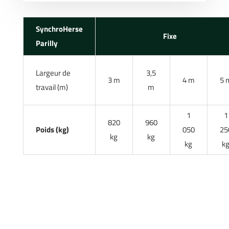
SynchroHerse
Fixe
Parilly
Largeur de
3,5
3 m
4 m
5 
travail (m)
m
1
1
820
960
Poids (kg)
050
25
kg
kg
kg
k